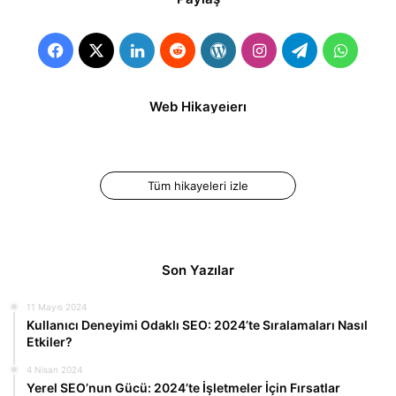
Facebook
X
LinkedIn
Reddit
WordPress
Instagram
Telegram
Whats
İnstagram Reels
İnstagram Reels
Web Hikayeleri
Videosu Nasıl
Süresi Kaç Dakika?
Oluşturulur ve
Paylaşılır?
Tüm hikayeleri izle
Son Yazılar
11 Mayıs 2024
Kullanıcı Deneyimi Odaklı SEO: 2024’te Sıralamaları Nasıl
Etkiler?
4 Nisan 2024
Yerel SEO’nun Gücü: 2024’te İşletmeler İçin Fırsatlar