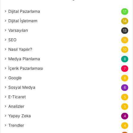
Dijital Pazarlama
17
Dijital İşletmem
14
Varsayılan
13
SEO
11
Nasıl Yapılır?
10
Medya Planlama
8
İçerik Pazarlaması
7
Google
6
Sosyal Medya
6
E-Ticaret
5
Analizler
5
Yapay Zeka
4
Trendler
4