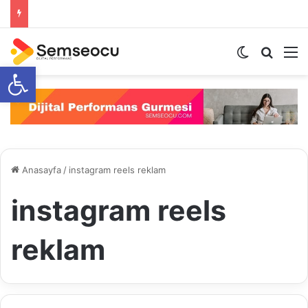
Dış görünü
Arama 
M
Open toolbar
Anasayfa
/
instagram reels reklam
instagram reels
reklam