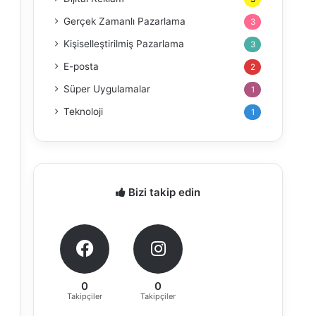
Gerçek Zamanlı Pazarlama
3
Kişiselleştirilmiş Pazarlama
3
E-posta
2
Süper Uygulamalar
1
Teknoloji
1
Bizi takip edin
0
0
Takipçiler
Takipçiler