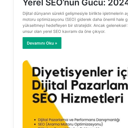
Yerel SEO’nun Gücü: 2024’t
Dijital dünyanın sürekli gelişmesiyle birlikte işletmelerin
motoru optimizasyonu (SEO) giderek daha önemli hale geli
yükseltmeyi hedefleyen bir stratejidir. Ancak geleneksel 
unsur olan yerel SEO kavramı da öne çıkıyor.
Devamını Oku »