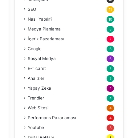
SEO
11
Nasıl Yapılır?
10
Medya Planlama
8
İçerik Pazarlaması
7
Google
6
Sosyal Medya
6
E-Ticaret
5
Analizler
5
Yapay Zeka
4
Trendler
4
Web Sitesi
4
Performans Pazarlaması
4
Youtube
3
Dijital Reklam
3