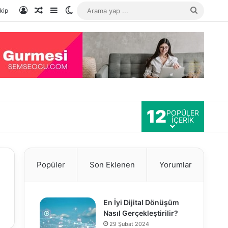
Kayıt Ol
Rastgele Makale
Kenar Bölmesi
Dış görünümü değiştir
Arama
kip
yap
...
12
POPÜLER
İÇERIK
Popüler
Son Eklenen
Yorumlar
En İyi Dijital Dönüşüm
Nasıl Gerçekleştirilir?
29 Şubat 2024