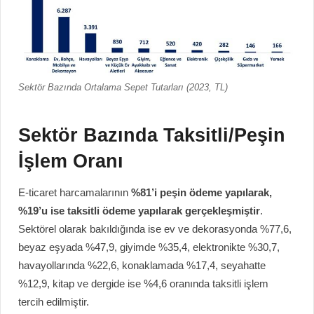
Sektör Bazında Ortalama Sepet Tutarları (2023, TL)
Sektör Bazında Taksitli/Peşin
İşlem Oranı
E-ticaret harcamalarının
%81’i peşin ödeme yapılarak,
%19’u ise taksitli ödeme yapılarak gerçekleşmiştir
.
Sektörel olarak bakıldığında ise ev ve dekorasyonda %77,6,
beyaz eşyada %47,9, giyimde %35,4, elektronikte %30,7,
havayollarında %22,6, konaklamada %17,4, seyahatte
%12,9, kitap ve dergide ise %4,6 oranında taksitli işlem
tercih edilmiştir.