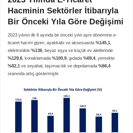
Hacminin Sektörler İtibarıyla
Bir Önceki Yıla Göre Değişimi
2023 yılının ilk 6 ayında bir önceki yılın aynı dönemine e-
ticaret hacmi giyim, ayakkabı ve aksesuarda
%145,1
,
elektronikte
%136
, beyaz eşya ve küçük ev aletlerinde
%129,6
, konaklamada
%100,9
, gıdada
%69,4
, yemekte
%82,1
ve seyahat, taşımacılık ve depolamada
%66,4
oranında artış göstermiştir.