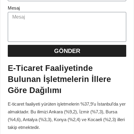
Mesaj
GÖNDER
E-Ticaret Faaliyetinde
Bulunan İşletmelerin İllere
Göre Dağılımı
E-ticaret faaliyeti yürüten işletmelerin %37,9’u İstanbul’da yer
almaktadır. Bu ilimizi Ankara (%9,2), İzmir (%7,3), Bursa
(%4,6), Antalya (%3,3), Konya (%2,4) ve Kocaeli (%2,3) illeri
takip etmektedir.