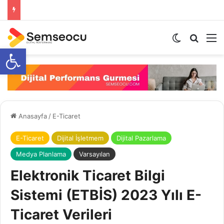
Open toolbar
Anasayfa
/
E-Ticaret
E-Ticaret
Dijital İşletmem
Dijital Pazarlama
Medya Planlama
Varsayılan
Elektronik Ticaret Bilgi
Sistemi (ETBİS) 2023 Yılı E-
Ticaret Verileri