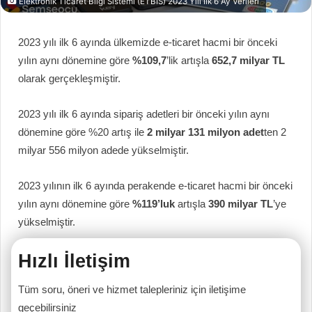
Elektronik Ticaret Bilgi Sistemi (ETBİS) 2023 Yılı İlk 6 Ay Verileri
2023 yılı ilk 6 ayında ülkemizde e-ticaret hacmi bir önceki
yılın aynı dönemine göre
%109,7
’lik artışla
652,7 milyar TL
olarak gerçekleşmiştir.
2023 yılı ilk 6 ayında sipariş adetleri bir önceki yılın aynı
dönemine göre %20 artış ile
2 milyar 131 milyon adet
ten 2
milyar 556 milyon adede yükselmiştir.
2023 yılının ilk 6 ayında perakende e-ticaret hacmi bir önceki
yılın aynı dönemine göre
%119’luk
artışla
390 milyar TL
’ye
yükselmiştir.
Hızlı İletişim
Tüm soru, öneri ve hizmet talepleriniz için iletişime
geçebilirsiniz