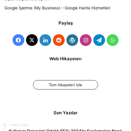
Google İşletme (My Business) – Google Harita Hizmetleri
Paylaş
İnstagram Reels
İnstagram Reels
Web Hikayeleri
Videosu Nasıl
Süresi Kaç Dakika?
Oluşturulur ve
Paylaşılır?
Tüm hikayeleri izle
Son Yazılar
11 Mayıs 2024
Kullanıcı Deneyimi Odaklı SEO: 2024’te Sıralamaları Nasıl