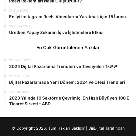
Reels Reklamları Nasıl Oluşturulur?
24 Şubat 2024
En İyi instagram Reels Videolarını Yaratmak için 15 İpucu
20 Şubat 2024
Üretken Yapay Zekanın İş ve İşletmelere Etkisi
En Çok Görüntülenen Yazılar
23 Kasım 2023
2024 Dijital Pazarlama Trendleri ve Tavsiyeleri ✨🎉🔎
22 Mart 2024
Dijital Pazarlamada Yeni Dönem: 2024 ve Ötesi Trendleri
2 Şubat 2024
2023 Yılında 10 Sektörde Çevrimiçi En Hızlı Büyüyen 100 E-
Ticaret Şirketi – ABD
© Copyright 2026, Tüm Hakları Saklıdır |
DijiDijital
Tarafından