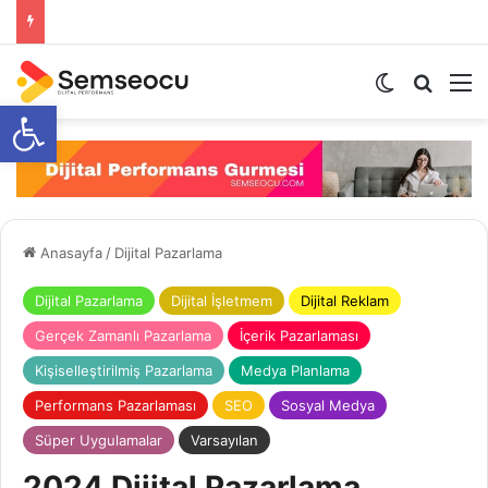
Open toolbar
Anasayfa
/
Dijital Pazarlama
Dijital Pazarlama
Dijital İşletmem
Dijital Reklam
Gerçek Zamanlı Pazarlama
İçerik Pazarlaması
Kişiselleştirilmiş Pazarlama
Medya Planlama
Performans Pazarlaması
SEO
Sosyal Medya
Süper Uygulamalar
Varsayılan
2024 Dijital Pazarlama