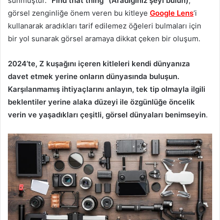
sunmuştur.
“Find that thing” (Aradığınız şeyi bulun)
,
görsel zenginliğe önem veren bu kitleye
Google Lens
‘i
kullanarak aradıkları tarif edilemez öğeleri bulmaları için
bir yol sunarak görsel aramaya dikkat çeken bir oluşum.
2024’te, Z kuşağını içeren kitleleri kendi dünyanıza
davet etmek yerine onların dünyasında buluşun.
Karşılanmamış ihtiyaçlarını anlayın, tek tip olmayla ilgili
beklentiler yerine alaka düzeyi ile özgünlüğe öncelik
verin ve yaşadıkları çeşitli, görsel dünyaları benimseyin
.