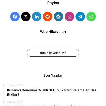
Paylaş
Facebook
X
LinkedIn
Reddit
WordPress
Instagram
Telegram
Whats
İnstagram Reels
İnstagram Reels
Web Hikayeleri
Videosu Nasıl
Süresi Kaç Dakika?
Oluşturulur ve
Paylaşılır?
Tüm hikayeleri izle
Son Yazılar
11 Mayıs 2024
Kullanıcı Deneyimi Odaklı SEO: 2024’te Sıralamaları Nasıl
Etkiler?
4 Nisan 2024