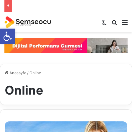
Dış görünü
Arama 
M
Open toolbar
Anasayfa
/
Online
Online