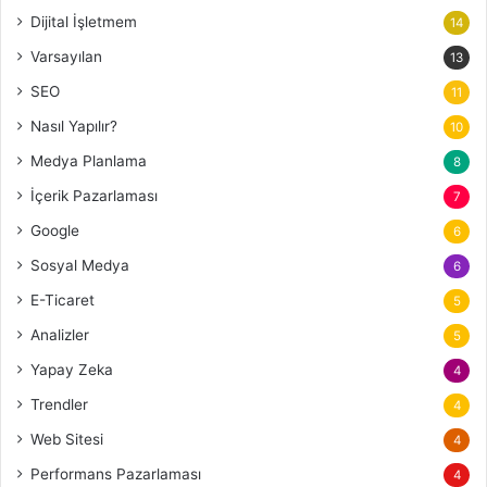
Dijital İşletmem
14
Varsayılan
13
SEO
11
Nasıl Yapılır?
10
Medya Planlama
8
İçerik Pazarlaması
7
Google
6
Sosyal Medya
6
E-Ticaret
5
Analizler
5
Yapay Zeka
4
Trendler
4
Web Sitesi
4
Performans Pazarlaması
4