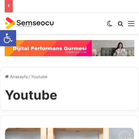
Dış görünü
Arama 
M
Open toolbar
Anasayfa
/
Youtube
Youtube