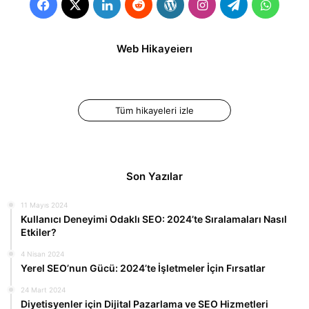
Facebook
X
LinkedIn
Reddit
WordPress
Instagram
Telegram
Whats
İnstagram Reels
İnstagram Reels
Web Hikayeleri
Videosu Nasıl
Süresi Kaç Dakika?
Oluşturulur ve
Paylaşılır?
Tüm hikayeleri izle
Son Yazılar
11 Mayıs 2024
Kullanıcı Deneyimi Odaklı SEO: 2024’te Sıralamaları Nasıl
Etkiler?
4 Nisan 2024
Yerel SEO’nun Gücü: 2024’te İşletmeler İçin Fırsatlar
24 Mart 2024
Diyetisyenler için Dijital Pazarlama ve SEO Hizmetleri