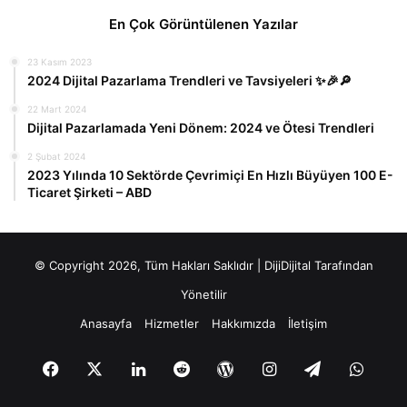
En Çok Görüntülenen Yazılar
23 Kasım 2023
2024 Dijital Pazarlama Trendleri ve Tavsiyeleri ✨🎉🔎
22 Mart 2024
Dijital Pazarlamada Yeni Dönem: 2024 ve Ötesi Trendleri
2 Şubat 2024
2023 Yılında 10 Sektörde Çevrimiçi En Hızlı Büyüyen 100 E-
Ticaret Şirketi – ABD
© Copyright 2026, Tüm Hakları Saklıdır |
DijiDijital
Tarafından
Yönetilir
Anasayfa
Hizmetler
Hakkımızda
İletişim
Facebook
X
LinkedIn
Reddit
WordPress
Instagram
Telegram
What