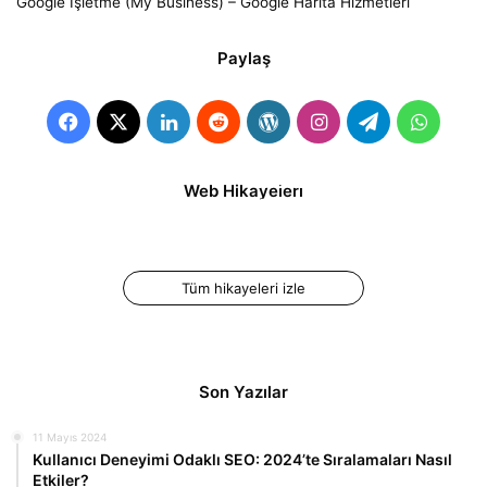
Google İşletme (My Business) – Google Harita Hizmetleri
Paylaş
Facebook
X
LinkedIn
Reddit
WordPress
Instagram
Telegram
Whats
İnstagram Reels
İnstagram Reels
Web Hikayeleri
Videosu Nasıl
Süresi Kaç Dakika?
Oluşturulur ve
Paylaşılır?
Tüm hikayeleri izle
Son Yazılar
11 Mayıs 2024
Kullanıcı Deneyimi Odaklı SEO: 2024’te Sıralamaları Nasıl
Etkiler?