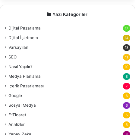
Yazı Kategorileri
Dijital Pazarlama
17
Dijital İşletmem
14
Varsayılan
13
SEO
11
Nasıl Yapılır?
10
Medya Planlama
8
İçerik Pazarlaması
7
Google
6
Sosyal Medya
6
E-Ticaret
5
Analizler
5
Yapay Zeka
4