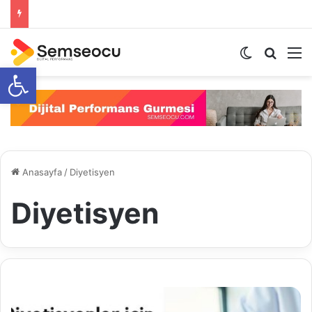
Dış görünü
Arama 
M
Open toolbar
Anasayfa
/
Diyetisyen
Diyetisyen