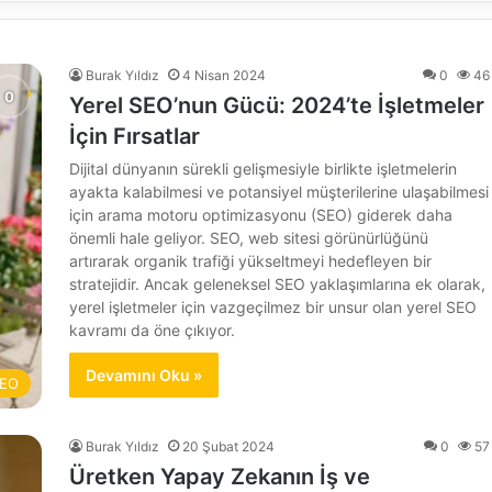
Burak Yıldız
4 Nisan 2024
0
46
Yerel SEO’nun Gücü: 2024’te İşletmeler
İçin Fırsatlar
Dijital dünyanın sürekli gelişmesiyle birlikte işletmelerin
ayakta kalabilmesi ve potansiyel müşterilerine ulaşabilmesi
için arama motoru optimizasyonu (SEO) giderek daha
önemli hale geliyor. SEO, web sitesi görünürlüğünü
artırarak organik trafiği yükseltmeyi hedefleyen bir
stratejidir. Ancak geleneksel SEO yaklaşımlarına ek olarak,
yerel işletmeler için vazgeçilmez bir unsur olan yerel SEO
kavramı da öne çıkıyor.
Devamını Oku »
EO
Burak Yıldız
20 Şubat 2024
0
57
Üretken Yapay Zekanın İş ve