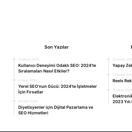
Son Yazılar
11 Mayıs 2024
26 Kasım 202
Kullanıcı Deneyimi Odaklı SEO: 2024’te
Yapay Zek
Sıralamaları Nasıl Etkiler?
27 Şubat 202
Reels Rek
4 Nisan 2024
Yerel SEO’nun Gücü: 2024’te İşletmeler
31 Ocak 2024
İçin Fırsatlar
Elektronik
2023 Yılı 
24 Mart 2024
Diyetisyenler için Dijital Pazarlama ve
SEO Hizmetleri