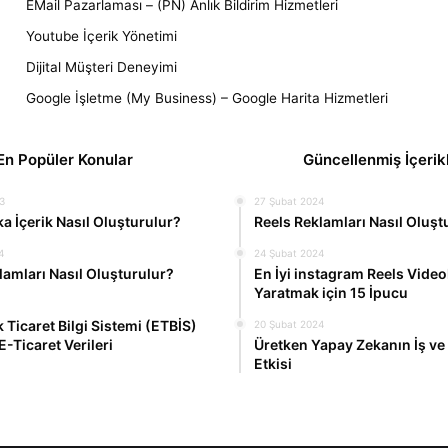
EMail Pazarlaması – (PN) Anlık Bildirim Hizmetleri
Youtube İçerik Yönetimi
Dijital Müşteri Deneyimi
Google İşletme (My Business) – Google Harita Hizmetleri
En Popüler Konular
Güncellenmiş İçerik
3
27 Şubat 2024
a İçerik Nasıl Oluşturulur?
Reels Reklamları Nasıl Oluşt
4
24 Şubat 2024
lamları Nasıl Oluşturulur?
En İyi instagram Reels Video
Yaratmak için 15 İpucu
 Ticaret Bilgi Sistemi (ETBİS)
20 Şubat 2024
E-Ticaret Verileri
Üretken Yapay Zekanın İş ve 
Etkisi