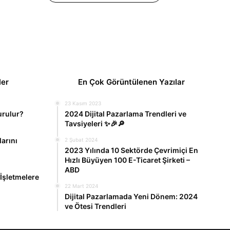
ve
Paylaşılır?
ler
En Çok Görüntülenen Yazılar
23 Kasım 2023
urulur?
2024 Dijital Pazarlama Trendleri ve
Tavsiyeleri ✨🎉🔎
larını
2 Şubat 2024
2023 Yılında 10 Sektörde Çevrimiçi En
Hızlı Büyüyen 100 E-Ticaret Şirketi –
ABD
İşletmelere
22 Mart 2024
Dijital Pazarlamada Yeni Dönem: 2024
ve Ötesi Trendleri