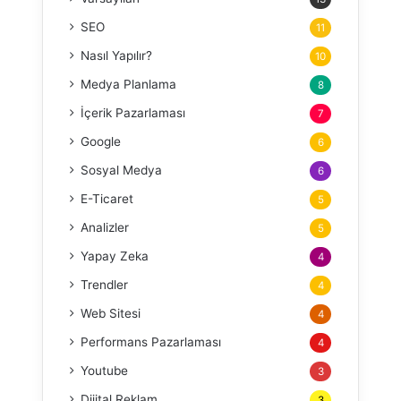
SEO
11
Nasıl Yapılır?
10
Medya Planlama
8
İçerik Pazarlaması
7
Google
6
Sosyal Medya
6
E-Ticaret
5
Analizler
5
Yapay Zeka
4
Trendler
4
Web Sitesi
4
Performans Pazarlaması
4
Youtube
3
Dijital Reklam
3