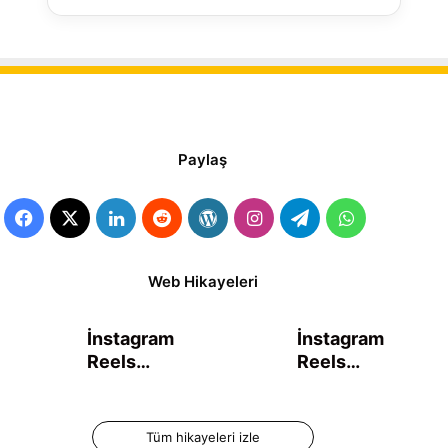
Paylaş
Facebook
X
LinkedIn
Reddit
WordPress
Instagram
Telegram
WhatsApp
Web Hikayeleri
İnstagram
İnstagram
Reels
Reels
Videosu
Süresi
Nasıl
Kaç
Oluşturulur
Dakika?
Tüm hikayeleri izle