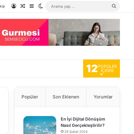
Kayıt Ol
Rastgele Makale
Kenar Bölmesi
Dış görünümü değiştir
Arama
kip
yap
...
12
POPÜLER
İÇERIK
Popüler
Son Eklenen
Yorumlar
En İyi Dijital Dönüşüm
Nasıl Gerçekleştirilir?
29 Şubat 2024