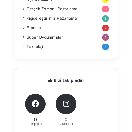
Gerçek Zamanlı Pazarlama
3
Kişiselleştirilmiş Pazarlama
3
E-posta
2
Süper Uygulamalar
1
Teknoloji
1
Bizi takip edin
0
0
Takipçiler
Takipçiler